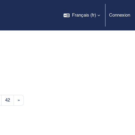
Français ‎(fr)‎
Connexion
6
Page 42
Page suivante
42
»