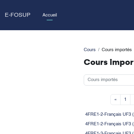
Passer au contenu principal
E-FOSUP
Accueil
Cours
Cours importés
Cours impor
Catégories de cours
Page pr
Pag
«
1
4FRE1-2-Français UF3 (
4FRE1-2-Français UF3 (
4FRE1-3-Français UF3 (