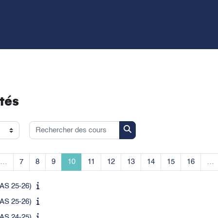
tés
Rechercher des cours
Rechercher des cours
écédente
e 1
Page 7
Page 8
Page 9
Page 10
Page 11
Page 12
Page 13
Page 14
Page 15
Page 1
…
7
8
9
10
11
12
13
14
15
16
…
AS 25-26)
AS 25-26)
AS 24-25)