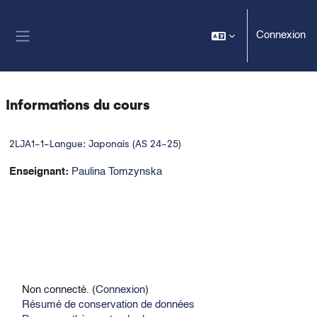
Passer au contenu principal
Connexion
Panneau latéral
Informations du cours
2LJA1-1-Langue: Japonais (AS 24-25)
Enseignant:
Paulina Tomzynska
Non connecté. (
Connexion
)
Résumé de conservation de données